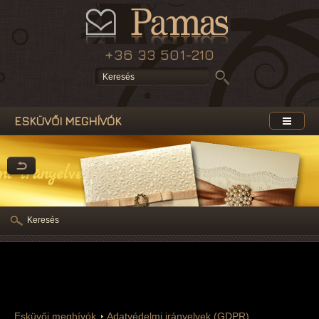
+36 33 501-210
ESKÜVŐI MEGHÍVÓK
mi irányelvek (GDPR)
Keresés
Esküvői meghívók
Adatvédelmi irányelvek (GDPR)