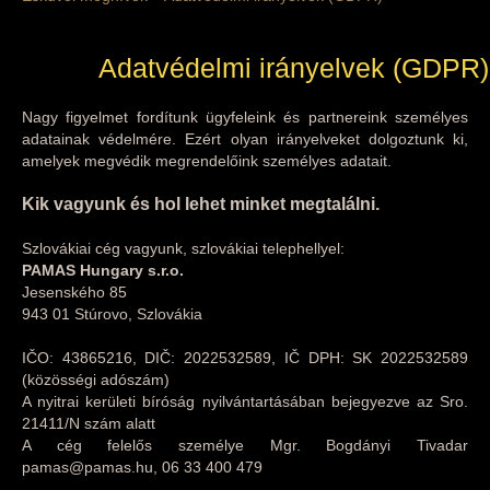
Adatvédelmi irányelvek (GDPR)
Nagy figyelmet fordítunk ügyfeleink és partnereink személyes
adatainak védelmére. Ezért olyan irányelveket dolgoztunk ki,
amelyek megvédik megrendelőink személyes adatait.
Kik vagyunk és hol lehet minket megtalálni.
Szlovákiai cég vagyunk, szlovákiai telephellyel:
PAMAS Hungary s.r.o.
Jesenského 85
943 01 Stúrovo, Szlovákia
IČO: 43865216, DIČ: 2022532589, IČ DPH: SK 2022532589
(közösségi adószám)
A nyitrai kerületi bíróság nyilvántartásában bejegyezve az Sro.
21411/N szám alatt
A cég felelős személye Mgr. Bogdányi Tivadar
pamas@pamas.hu, 06 33 400 479