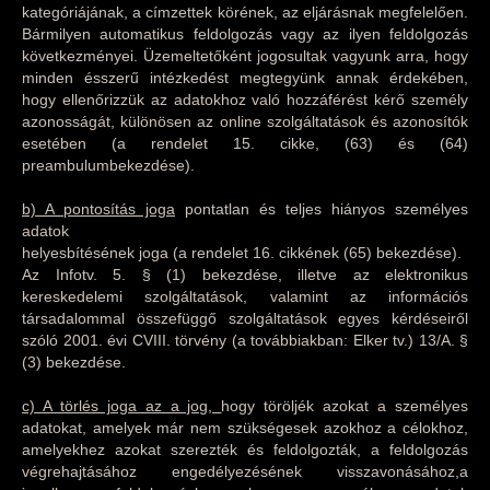
kategóriájának, a címzettek körének, az eljárásnak megfelelően.
Bármilyen automatikus feldolgozás vagy az ilyen feldolgozás
következményei. Üzemeltetőként jogosultak vagyunk arra, hogy
minden ésszerű intézkedést megtegyünk annak érdekében,
hogy ellenőrizzük az adatokhoz való hozzáférést kérő személy
azonosságát, különösen az online szolgáltatások és azonosítók
esetében (a rendelet 15. cikke, (63) és (64)
preambulumbekezdése).
b) A pontosítás joga
pontatlan és teljes hiányos személyes
adatok
helyesbítésének joga (a rendelet 16. cikkének (65) bekezdése).
Az Infotv. 5. § (1) bekezdése, illetve az elektronikus
kereskedelemi szolgáltatások, valamint az információs
társadalommal összefüggő szolgáltatások egyes kérdéseiről
szóló 2001. évi CVIII. törvény (a továbbiakban: Elker tv.) 13/A. §
(3) bekezdése.
c) A törlés joga az a jog,
hogy töröljék azokat a személyes
adatokat, amelyek már nem szükségesek azokhoz a célokhoz,
amelyekhez azokat szerezték és feldolgozták, a feldolgozás
végrehajtásához engedélyezésének visszavonásához,a