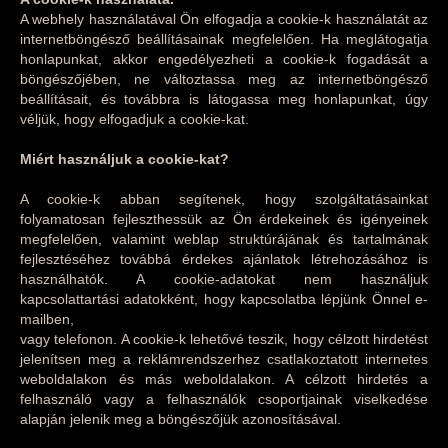
A webhely használatával Ön elfogadja a cookie-k használatát az
internetböngésző beállításainak megfelelően. Ha meglátogatja
honlapunkat, akkor engedélyezheti a cookie-k fogadását a
böngészőjében, ne változtassa meg az internetböngésző
beállításait, és továbbra is látogassa meg honlapunkat, úgy
véljük, hogy elfogadjuk a cookie-kat.
Miért használjuk a cookie-kat?
A cookie-k abban segítenek, hogy szolgáltatásainkat
folyamatosan fejleszthessük az Ön érdekeinek és igényeinek
megfelelően, valamint weblap struktúrájának és tartalmának
fejlesztéséhez továbbá érdekes ajánlatok létrehozásához is
használhatók. A cookie-adatokat nem használjuk
kapcsolattartási adatokként, hogy kapcsolatba lépjünk Önnel e-
mailben,
vagy telefonon. A cookie-k lehetővé teszik, hogy célzott hirdetést
jelenítsen meg a reklámrendszerhez csatlakoztatott internetes
weboldalakon és más weboldalakon. A célzott hirdetés a
felhasználó vagy a felhasználók csoportjainak viselkedése
alapján jelenik meg a böngészőjük azonosításával.