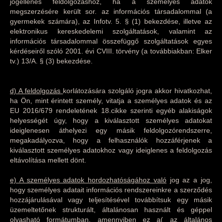
jogellenes feldolgozáshoz, ha a személyes adatok
megszerzésére került sor. az információs társadalommal (a
gyermekek számára), az Infotv. 5. § (1) bekezdése, illetve az
elektronikus kereskedelemi szolgáltatások, valamint az
információs társadalommal összefüggő szolgáltatások egyes
kérdéseiről szóló 2001. évi CVIII. törvény (a továbbiakban: Elker
tv.) 13/A. § (3) bekezdése.
d) A feldolgozás
korlátozására szolgáló jogra akkor hivatkozhat,
ha Ön, mint érintett személy, vitatja a személyes adatok és az
EU 2016/679 rendeletének 18.cikke szerinti egyéb alakiságok
helyességét úgy, hogy a kiválasztott személyes adatokat
ideiglenesen áthelyezi egy másik feldolgozórendszerre,
megakadályozva, hogy a felhasználók hozzáférjenek a
kiválasztott személyes adatokhoz vagy ideiglenes a feldolgozás
eltávolítása mellett dönt.
e) A személyes adatok hordozhatóságához való
jog az a jog,
hogy személyes adatait információs rendszereinkre a szerződés
hozzájárulásával vagy teljesítésével továbbítsuk egy másik
üzemeltetőnek strukturált, általánosan használt és géppel
olvasható formátumban, amennyiben ez a( az általános