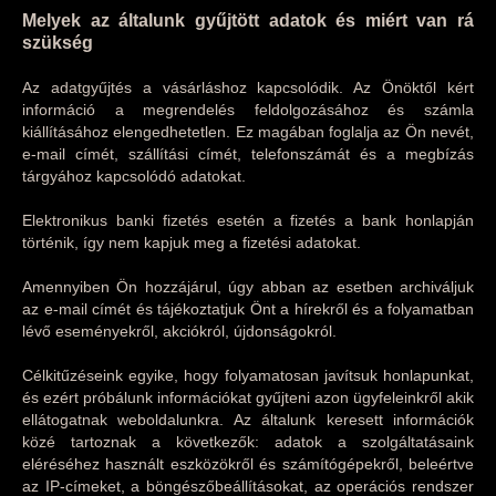
Melyek az általunk gyűjtött adatok és miért van rá
szükség
Az adatgyűjtés a vásárláshoz kapcsolódik. Az Önöktől kért
információ a megrendelés feldolgozásához és számla
kiállításához elengedhetetlen. Ez magában foglalja az Ön nevét,
e-mail címét, szállítási címét, telefonszámát és a megbízás
tárgyához kapcsolódó adatokat.
Elektronikus banki fizetés esetén a fizetés a bank honlapján
történik, így nem kapjuk meg a fizetési adatokat.
Amennyiben Ön hozzájárul, úgy abban az esetben archiváljuk
az e-mail címét és tájékoztatjuk Önt a hírekről és a folyamatban
lévő eseményekről, akciókról, újdonságokról.
Célkitűzéseink egyike, hogy folyamatosan javítsuk honlapunkat,
és ezért próbálunk információkat gyűjteni azon ügyfeleinkről akik
ellátogatnak weboldalunkra. Az általunk keresett információk
közé tartoznak a következők: adatok a szolgáltatásaink
eléréséhez használt eszközökről és számítógépekről, beleértve
az IP-címeket, a böngészőbeállításokat, az operációs rendszer