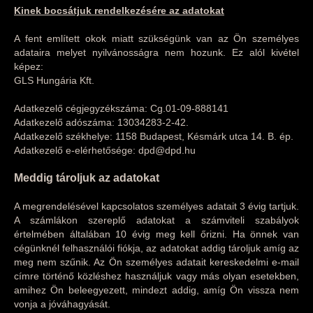
Kinek bocsátjuk rendelkezésére az adatokat
A fent említett okok miatt szükségünk van az Ön személyes
adataira melyet nyilvánosságra nem hozunk. Ez alól kivétel
képez:
GLS Hungária Kft.
Adatkezelő cégjegyzékszáma: Cg.01-09-888141
Adatkezelő adószáma: 13034283-2-42.
Adatkezelő székhelye: 1158 Budapest, Késmárk utca 14. B. ép.
Adatkezelő e-elérhetősége: dpd@dpd.hu
Meddig tároljuk az adatokat
A megrendelésével kapcsolatos személyes adatait 3 évig tartjuk.
A számlákon szereplő adatokat a számviteli szabályok
értelmében általában 10 évig meg kell őrizni. Ha önnek van
cégünknél felhasználói fiókja, az adatokat addig tároljuk amíg az
meg nem szűnik. Az Ön személyes adatait kereskedelmi e-mail
címre történő közléshez használjuk vagy más olyan esetekben,
amihez Ön beleegyezett, mindezt addig, amíg Ön vissza nem
vonja a jóváhagyását.