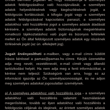
adatok feldolgozásához való hozzájárulását, a személyes
adatok helyesbítésének vagy kiegészítésének jogát, a
feldolgozás korlátozását, a kifogás jogát vagy a személyes
adatok feldolgozásával kapcsolatos panaszt, a személyes
adatokhoz való hozzáférési jogot a személyes adatok átadását
kérésére, a személyes adatok biztonságának megsértésére
vonatkozó tájékoztatáshoz való jogát és bizonyos feltételek
mellett az Ön által feldolgozott személyes adatok egy részének
törlésének jogát (az ún. elfelejtett jog).
Jogait érvényesítheti
e-mailben, vagy e-mail címre küldött
írásos kéréssel a pamas@pamas.hu címre. Kérjük üzenetébe
adja meg nevét, vezetéknevét, e-mail címét vagy állandó
tartózkodási helyét. Ha nem adja meg a fenti információkat, a
kérése nem teljesül. Szükségünk van arra, hogy ez az
információ igazolja az Ön személyazonosságát, és ne adjon
meg személyes adatokat jogosulatlan személynek.
a) A személyes adatokhoz való hozzáférés joga
- a személyes
adatokhoz való hozzáférés valamint használatának
megerősítése, tovább az ilyen adatokhoz való hozzáférés a
feldolgozás céljának és idejének, az érintett személyes adatok