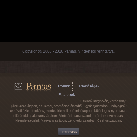
Copyright © 2008 - 2026 Pamas. Minden jog fenntartva.
Rólunk
Elérhetőségek
Facebook
Esküvői meghívók, karácsonyi-
újévi üdvözlőlapok, születési, promóciós értesítők, gyászjelentések, bélyegzők,
esküvői üzlet, fotóköny, mindez kiemelkedő minőségben különleges nyomtatási
eljárásokkal alacsony árakon. Minőségi alapanyagok, prémium nyomtatás.
Kirendeltségeink Magyarországon, Lengyelországban, Csehországban.
Partnerek