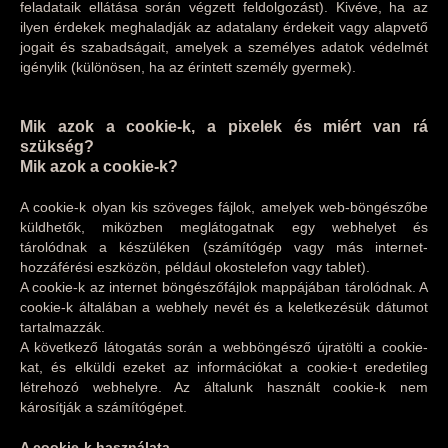
feladataik ellátása során végzett feldolgozást). Kivéve, ha az
ilyen érdekek meghaladják az adatalany érdekeit vagy alapvető
jogait és szabadságait, amelyek a személyes adatok védelmét
igénylik (különösen, ha az érintett személy gyermek).
Mik azok a cookie-k, a pixelek és miért van rá
szükség?
Mik azok a cookie-k?
A cookie-k olyan kis szöveges fájlok, amelyek web-böngészőbe
küldhetők, miközben meglátogatnak egy webhelyet és
tárolódnak a készüléken (számítógép vagy más internet-
hozzáférési eszközön, például okostelefon vagy tablet).
A cookie-k az internet böngészőfájlok mappájában tárolódnak. A
cookie-k általában a webhely nevét és a keletkezésük dátumot
tartalmazzák.
A következő látogatás során a webböngésző újratölti a cookie-
kat, és elküldi ezeket az információkat a cookie-t eredetileg
létrehozó webhelyre. Az általunk használt cookie-k nem
károsítják a számítógépet.
A cookie-k használata.