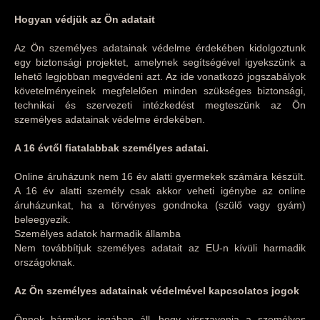
Hogyan védjük az Ön adatait
Az Ön személyes adatainak védelme érdekében kidolgoztunk
egy biztonsági projektet, amelynek segítségével igyekszünk a
lehető legjobban megvédeni azt. Az ide vonatkozó jogszabályok
követelményeinek megfelelően minden szükséges biztonsági,
technikai és szervezeti intézkedést megteszünk az Ön
személyes adatainak védelme érdekében.
A 16 évtől fiatalabbak személyes adatai.
Online áruházunk nem 16 év alatti gyermekek számára készült.
A 16 év alatti személy csak akkor veheti igénybe az online
áruházunkat, ha a törvényes gondnoka (szülő vagy gyám)
beleegyezik.
Személyes adatok harmadik államba
Nem továbbítjuk személyes adatait az EU-n kívüli harmadik
országoknak.
Az Ön személyes adatainak védelmével kapcsolatos jogok
Önnek bármikor jogában áll, hogy visszavonja a személyes