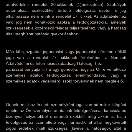
adatvédelmi rendelet 20.cikkének (1)bekezdése) Szabályok
automatizált eszközökkel történő feldolgozás esetén e jog
alkalmazása nem érinti a rendelet 17. cikkét. Az adatátvitelhez
való jog nem vonatkozik azokra a feldolgozásokra, amelyek
szükségesek a közérdekű feladat teljesítéséhez, vagy a hatóság
által megbízott hatóság gyakorlásához
Más közigazgatási jogorvoslat vagy jogorvoslat sérelme nélkül
joga van a rendelet 77. cikkének értelmében a Nemzeti
Adatvédelmi és Információszabadság Hatóság -hoz
panaszát benyújtani, ha úgy gondolja, hogy az Önre vonatkozó
személyes adatok feldolgozása ellentmondásos, vagy a
személyes adatok védelméről szóló törvénynek nem megfelelő.
Önnek, mint az érintett személyként joga van bármikor kifogást
emelni az Ön személyes adatainak feldolgozásával kapcsolatos
bizonyos helyzetekből eredendő okokból, még akkor is, ha a
feldolgozás az üzemeltető vagy harmadik fél által megkövetelt
jogos érdekek miatt szükséges (kivéve a hatóságok által a