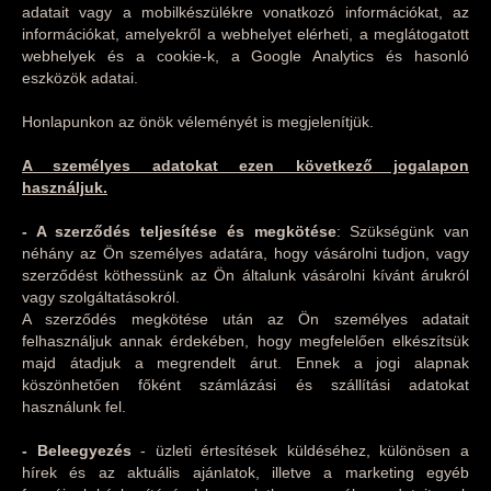
adatait vagy a mobilkészülékre vonatkozó információkat, az
információkat, amelyekről a webhelyet elérheti, a meglátogatott
webhelyek és a cookie-k, a Google Analytics és hasonló
eszközök adatai.
Honlapunkon az önök véleményét is megjelenítjük.
A személyes adatokat ezen következő jogalapon
használjuk.
- A szerződés teljesítése és megkötése
: Szükségünk van
néhány az Ön személyes adatára, hogy vásárolni tudjon, vagy
szerződést köthessünk az Ön általunk vásárolni kívánt árukról
vagy szolgáltatásokról.
A szerződés megkötése után az Ön személyes adatait
felhasználjuk annak érdekében, hogy megfelelően elkészítsük
majd átadjuk a megrendelt árut. Ennek a jogi alapnak
köszönhetően főként számlázási és szállítási adatokat
használunk fel.
- Beleegyezés
- üzleti értesítések küldéséhez, különösen a
hírek és az aktuális ajánlatok, illetve a marketing egyéb