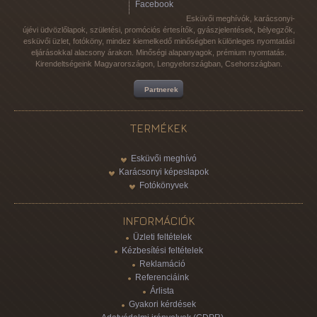
Facebook
Esküvői meghívók, karácsonyi-
újévi üdvözlőlapok, születési, promóciós értesítők, gyászjelentések, bélyegzők,
esküvői üzlet, fotóköny, mindez kiemelkedő minőségben különleges nyomtatási
eljárásokkal alacsony árakon. Minőségi alapanyagok, prémium nyomtatás.
Kirendeltségeink Magyarországon, Lengyelországban, Csehországban.
Partnerek
TERMÉKEK
Esküvői meghívó
Karácsonyi képeslapok
Fotókönyvek
INFORMÁCIÓK
Üzleti feltételek
Kézbesítési feltételek
Reklamáció
Referenciáink
Árlista
Gyakori kérdések