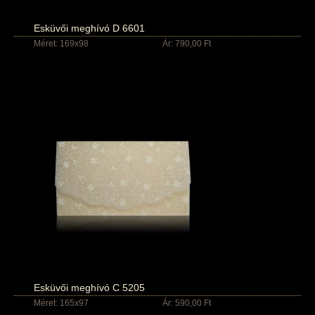
Esküvői meghívó D 6601
Méret: 169x98
Ár: 790,00 Ft
Esküvői meghívó C 5205
Méret: 165x97
Ár: 590,00 Ft