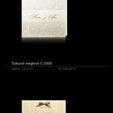
Esküvői meghívó C 0305
Méret: 137x137
Ár: 590,00 Ft