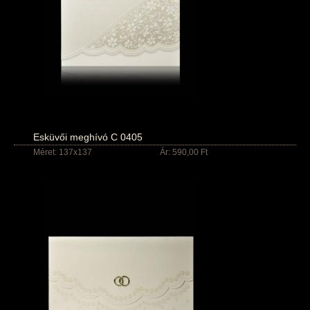
Esküvői meghívó C 0405
Méret: 137x137
Ár: 590,00 Ft