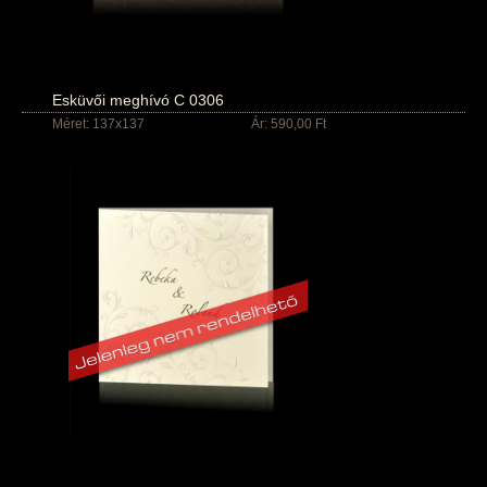
Esküvői meghívó C 0306
Méret: 137x137
Ár: 590,00 Ft