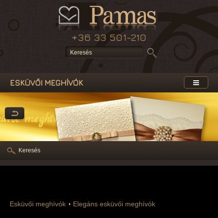
+36 33 501-210
ESKÜVŐI MEGHÍVÓK
küvői meghívók
Keresés
Esküvői meghívók
Elegáns esküvői meghívók