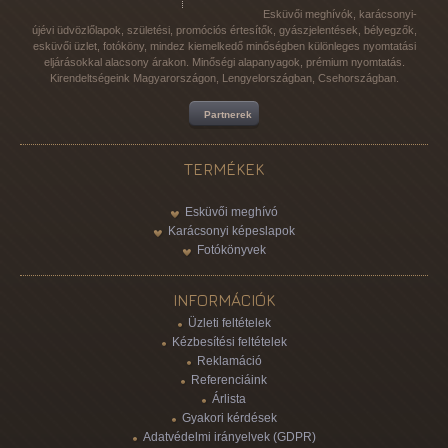
Esküvői meghívók, karácsonyi-
újévi üdvözlőlapok, születési, promóciós értesítők, gyászjelentések, bélyegzők,
esküvői üzlet, fotóköny, mindez kiemelkedő minőségben különleges nyomtatási
eljárásokkal alacsony árakon. Minőségi alapanyagok, prémium nyomtatás.
Kirendeltségeink Magyarországon, Lengyelországban, Csehországban.
Partnerek
TERMÉKEK
Esküvői meghívó
Karácsonyi képeslapok
Fotókönyvek
INFORMÁCIÓK
Üzleti feltételek
Kézbesítési feltételek
Reklamáció
Referenciáink
Árlista
Gyakori kérdések
Adatvédelmi irányelvek (GDPR)