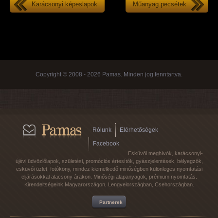
Karácsonyi képeslapok
Műanyag pecsétek
Copyright © 2008 - 2026 Pamas. Minden jog fenntartva.
Rólunk
Elérhetőségek
Facebook
Esküvői meghívók, karácsonyi-
újévi üdvözlőlapok, születési, promóciós értesítők, gyászjelentések, bélyegzők,
esküvői üzlet, fotóköny, mindez kiemelkedő minőségben különleges nyomtatási
eljárásokkal alacsony árakon. Minőségi alapanyagok, prémium nyomtatás.
Kirendeltségeink Magyarországon, Lengyelországban, Csehországban.
Partnerek