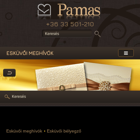
+36 33 501-210
ESKÜVŐI MEGHÍVÓK
yegző
Keresés
Esküvői meghívók
Esküvői bélyegző