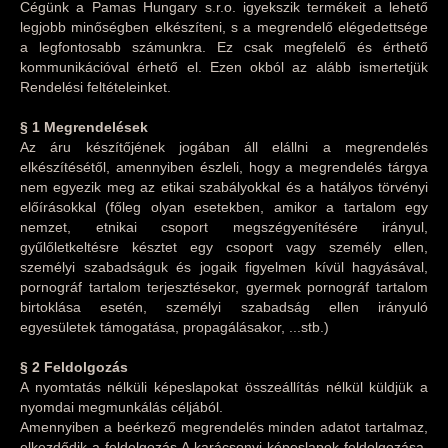
Cégünk a Pamas Hungary s.r.o. igyekszik termékeit a lehető
legjobb minőségben elkészíteni, s a megrendelő elégedettsége
a legfontosabb számunkra. Ez csak megfelelő és érthető
kommunikációval érhető el. Ezen okból az alább ismertetjük
Rendelési feltételeinket.
§ 1
Megrendelések
Az áru készítőjének jogában áll elállni a megrendelés
elkészítésétől, amennyiben észleli, hogy a megrendelés tárgya
nem egyezik meg az etikai szabályokkal és a hatályos törvényi
előírásokkal (főleg olyan esetekben, amikor a tartalom egy
nemzet, etnikai csoport megszégyenítésére irányul,
gyűlőletkeltésre késztet egy csoport vagy személy ellen,
személyi szabadságuk és jogaik figyelmen kívül hagyásával,
pornográf tartalom terjesztésekor, gyermek pornográf tartalom
birtoklása esetén, személyi szabadság ellen irányuló
egyesületek támogatása, propagálásakor, ...stb.)
§ 2
Feldolgozás
A nyomtatás nélküli képeslapokat összeállítás nélkül küldjük a
nyomdai megmunkálás céljából.
Amennyiben a beérkező megrendelés minden adatot tartalmaz,
elkezdődik a feldolgozás.A karácsonyi képeslapok feldolgozása,