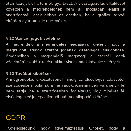
után kezdjük el a termék gyártását. A visszaigazolás elküldését
követően a megrendelőnek nem áll módjában elállni a
szerződéstől, csak abban az esetben, ha a grafikai tervtől
eltérően gyártottuk le a terméket.
§ 12
Szerzői jogok védelme
A megrendelő a megrendelés leadásával kijelenti, hogy a
megküldött adatok szerzői jogának kizárólagos tulajdonosa.
Amennyiben a megrendelő megszegi a szerzői jogok
védelméről szóló kikötést, akkor viseli ennek következményeit.
§ 13
További kikötések
A megrendelés elkészítésénél mindig az elsődleges adásvételi
szerződésben foglaltak a mérvadók. Amennyiben valamelyik fél
nem tartja be a szerződésban foglaltakat, úgy mindkét fél
elsődleges célja egy elfogadható megállapodás kötése.
GDPR
„Kötelességünk, hogy figyelmeztessük Önöket, hogy a