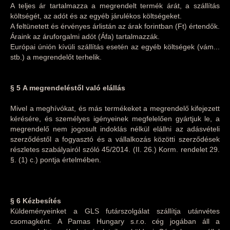
A teljes ár tartalmazza a megrendelt termék árát, a szállítás
költségét, az adót és az egyéb járulékos költségeket.
A feltünetett és érvényes árlistán az árak forintban (Ft) értendők.
Áraink az áruforgalmi adót (Áfa) tartalmazzák.
Európai únión kívüli szállítás esetén az egyéb költségek (vám...
stb.) a megrendelőt terhelik.
§ 5
A megrendeléstől való elállás
Mivel a meghívókat, és más termékeket a megrendelő kifejezett
kérésére, és személyes igényeinek megfelelően gyártjuk le, a
megrendelő nem jogosult indoklás nélkül elállni az adásvételi
szerződéstől a fogyasztó és a vállalkozás közötti szerződések
részletes szabályairól szóló 45/2014. (II. 26.) Korm. rendelet 29.
§. (1) c.) pontja értelmében.
§ 6 Kézbesítés
Küldeményeinket a GLS futárszolgálat szállítja utánvétes
csomagként. A Pamas Hungary s.r.o. cég jogában áll a