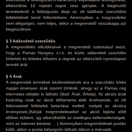
elkészítése 14 naptári napot vesz igénybe. A kiegészítő
termékeknél a feldolgozás ideje az ott található szerződési
feltételeknél kerül feltüntetésre. Amennyiben a megrendelés
nem elégséges, nem teljes, akkor a megrendelő visszakapja azt
kiegészítésre.
§ 3
Adásvételi szerződés
A megrendelés elküldésével a megrendelő tudomásul veszi,
hogy a Pamas Hungary s.r.o. és közte adásvételi szeződés
köttetett és köteles kifizetni a cégnek az elkészített nyomdaipari
termék árát.
§ 4
Árak
A megrendelt termékek kézbesítésének ára a szerződés kötés
napján érvényes árak szerint történik, ahogy az a Pamas cég
internetes oldalán is látható (lásd: Árak, Árlista). Az akciós árak
kizárólag csak az akció időtartama alatt érvényesek, az ott
feltünetetett feltételek betartása mellett, melyek az akcióra
érvényesek.(Kérjük megrendeléseiket az akció lejárta előtt
időben küldeni, így elkerülhetők az esetleges kellemetlenségek,
mint az internet kiesése, ...) Amennyiben megrendelését postán
küldi, akkor a postai bélyegzőn látható dátum a mérvadó.