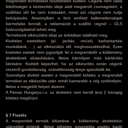
megrendelt termékeket részleteiben küldeni. Cégünk nem vállal
felelősséget a kézbesítés ideje alatt megsérült csomagokért, a
szállítási idő be nem tratásáért, mivel azt cégünk nem tudja
befolyásolni. Amennyiben a fent említett kellemetlenségek
bármelyike fennáll, a reklamációt a szállító cégnél – GLS
futárszolgálatnál teheti meg.
Termékeink elkészülési ideje az árlistában található meg.
Kivételes esetekben (pl.: javítás, revízió, karbantartási
munkálatok,... ) az elkészülési idő meghosszabbodhat. Ezen
kivételes esetek nem jogosítják fel a megrendelőt a küldemény
átvételének elutasítására, illetve bármilyen más kártérítés
kérésére. Kivételt képezhet, ha az elkészítés során cégünk
részéről gondatlanság, szándékosság ténye igazolódik be.
Személyes átvétel esetén a megrendelő köteles a megrendelt
terméket az elkészülte után minél hamarabb a cég székhelyén,
illetve a megjelölt helyen átvenni.
A Pamas Hungarys.r.o. az átvételre nem került árut 2 hónapig
köteles megőrizni.
§ 7 Fizetés
A megrendelt termék kifizetése a küldemény átvételekor
utánvéttel történik, illetve előzetes egyeztetés esetén banki