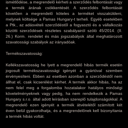
ismétlődése, a megrendelő kérheti a szerződés felbontását vagy
a termék árának csökkentését. A szerződés felbontását
követően a megrendelő köteles a terméket visszaküldeni,
melynek költsége a Pamas Hungary-t terheli. Egyéb esetekben
a Ptk., az adásvételi szerződéstől a fogyasztó és a vállalkozás
közötti szerződések részletes szabályairól szóló 45/2014. (II.
26.) Korm. rendelet és más jogszabályok által meghatározott
szavatossági szabályok az irányadóak.
Termékszavatosság:
Kellékszavatosság he lyett a megrendelő hibás termék esetén
jogosult termékszavatossági igényét a gyártóval szemben
érvényesíteni. Ebben az esetben azonban a szerződéstől nem
állhat el, csak kicserélést kérhet. A termék akkor hibás, ha az
nem felel meg a forgalomba hozatalakor hatályos minőségi
követelményeknek vagy pedig, ha nem rendelkezik a Pamas
Hungary s.r.o. által adott leírásban szereplő tulajdonságokkal. A
megrendelő ezen igényét a termék átvételétől számított két
éven belül gyakorolhatja, és a megrendelőnek kell bizonyítania
a termék hibás voltát.