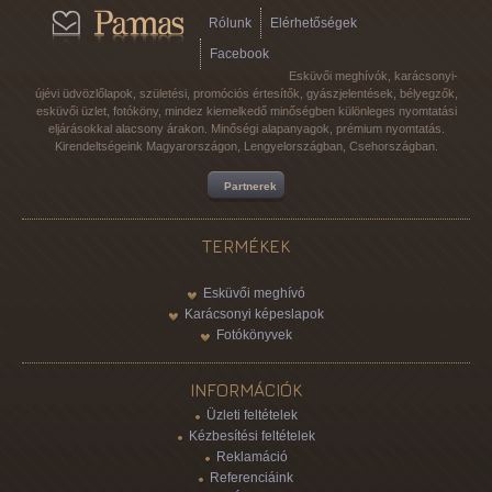
Rólunk
Elérhetőségek
Facebook
Esküvői meghívók, karácsonyi-
újévi üdvözlőlapok, születési, promóciós értesítők, gyászjelentések, bélyegzők,
esküvői üzlet, fotóköny, mindez kiemelkedő minőségben különleges nyomtatási
eljárásokkal alacsony árakon. Minőségi alapanyagok, prémium nyomtatás.
Kirendeltségeink Magyarországon, Lengyelországban, Csehországban.
Partnerek
TERMÉKEK
Esküvői meghívó
Karácsonyi képeslapok
Fotókönyvek
INFORMÁCIÓK
Üzleti feltételek
Kézbesítési feltételek
Reklamáció
Referenciáink