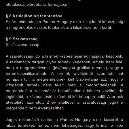
átutalással előreutalás formájában.
§ 8 A tulajdonjog fenntartása
Az áru mindaddig a Pamas Hungary s.r.o. tulajdonát képezi, míg
a megrendelés összes tételének ára kifizetésre nem kerül.
§ 9 Szavatosság
Kellékszavatosság:
A szavatossági idő a termék kézbesítésének napjával kezdődik.
A reklamáció tárgyát olyan termék képezheti, amely nem felel
meg a megrendelésnek (jóváhagyott grafikai tervnek), vagy a
termékspecifikációnak. A termék átvételétől számított hat
hónapon túl, a megrendelőnek kell bizonyítania azt, hogy a
kifogásolt termék nem felelt meg a megrendelésnek. A
megrendelő a reklamációt haladéktalanul köteles közölni, de
legkésőbb a kézbesítéstől számított két hónapon belül. A termék
átvételétől számított 2 év elteltével a szavatossági jogait a
megrendelő nem érvényesítheti.
Jogos reklamáció esetén a Pamas Hungary s.r.o. kicseréli a
hibás terméket, ha ez nem lehetséges, vagy fennáll a hiba