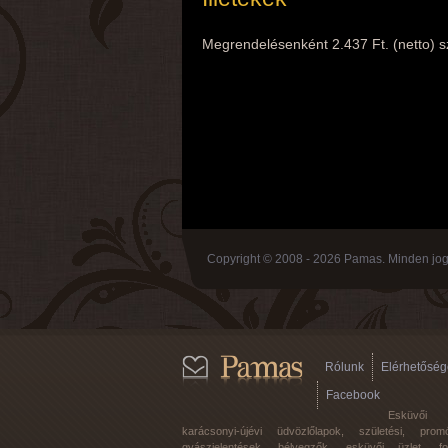
Megrendelésenként 2.437 Ft. (netto) szá
Copyright © 2008 - 2026 Pamas. Minden jog 
Rólunk
Elérhetőség
Facebook
Esküvői
karácsonyi-újévi üdvözlőlapok, születési, promó
gyászjelentések, bélyegzők, esküvői üzlet, f