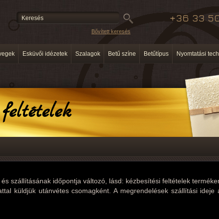
+36 33 50
Bővített keresés
vegek
Esküvői idézetek
Szalagok
Betű színe
Betűtípus
Nyomtatási tech
feltételek
s szállításának időpontja változó, lásd: kézbesítési feltételek termék
ttal küldjük utánvétes csomagként. A megrendelések szállítási ideje