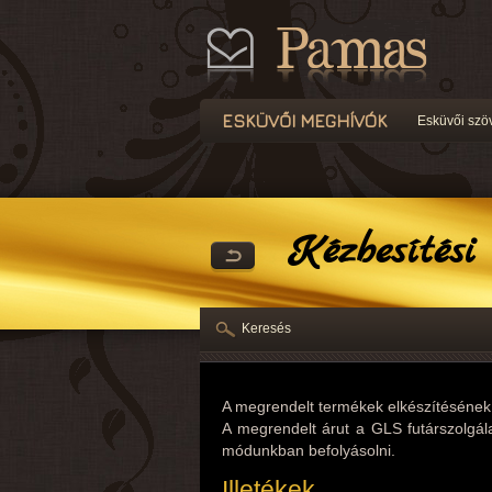
ESKÜVŐI MEGHÍVÓK
Esküvői szö
Kézbesítési 
Keresés
A megrendelt termékek elkészítésének é
A megrendelt árut a GLS futárszolgála
módunkban befolyásolni.
Illetékek