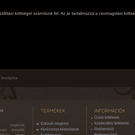
llítási költséget számítunk fel. Az ár tartalmazza a csomagolási költsé
fenntartva.
TERMÉKEK
INFORMÁCIÓK
ek
Üzleti feltételek
Kézbesítési feltételek
Esküvői meghívó
 meghívók,
Reklamáció
Karácsonyi képeslapok
ciós értesítők,
Referenciáink
otóköny, mindez