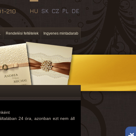
1-210
HU
SK
CZ
PL
DE
.
Rendelési feltételek
Ingyenes mintadarab
enként
 általában 24 óra, azonban ezt nem áll