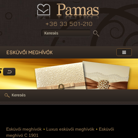
+36 33 501-210
ESKÜVŐI MEGHÍVÓK
s
Keresés
Esküvői meghívók
Luxus esküvői meghívók
Esküvői
meghívó C 1901