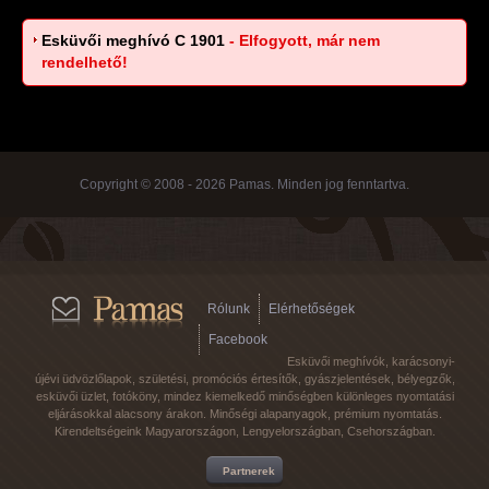
Esküvői meghívó C 1901
- Elfogyott, már nem
rendelhető!
Copyright © 2008 - 2026 Pamas. Minden jog fenntartva.
Rólunk
Elérhetőségek
Facebook
Esküvői meghívók, karácsonyi-
újévi üdvözlőlapok, születési, promóciós értesítők, gyászjelentések, bélyegzők,
esküvői üzlet, fotóköny, mindez kiemelkedő minőségben különleges nyomtatási
eljárásokkal alacsony árakon. Minőségi alapanyagok, prémium nyomtatás.
Kirendeltségeink Magyarországon, Lengyelországban, Csehországban.
Partnerek