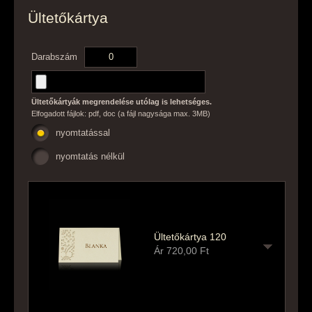
Ültetőkártya
Darabszám
Ültetőkártyák megrendelése utólag is lehetséges.
Elfogadott fájlok: pdf, doc (a fájl nagysága max. 3MB)
nyomtatással
nyomtatás nélkül
Ültetőkártya 120
Ár
720,00
Ft