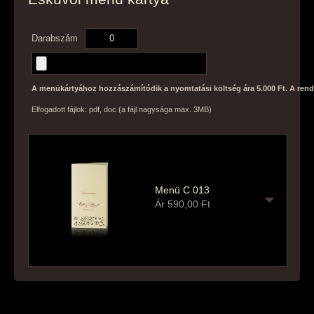
Darabszám
A menükártyához hozzászámítódik a nyomtatási költség ára 5.000 Ft. A rend
Elfogadott fájlok: pdf, doc (a fájl nagysága max. 3MB)
Menü C 013
Ár
590,00
Ft
30