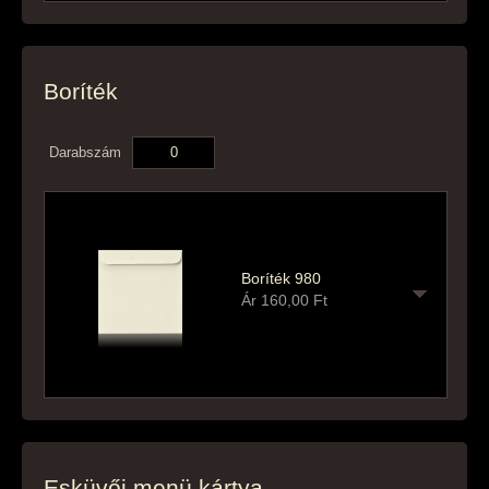
Boríték
Darabszám
Boríték 980
Ár
160,00
Ft
Esküvői menü kártya