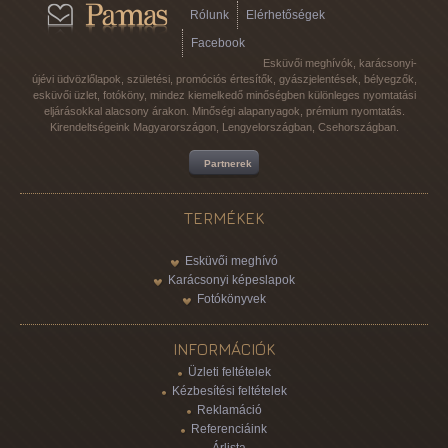
Rólunk
Elérhetőségek
Facebook
Esküvői meghívók, karácsonyi-
újévi üdvözlőlapok, születési, promóciós értesítők, gyászjelentések, bélyegzők,
esküvői üzlet, fotóköny, mindez kiemelkedő minőségben különleges nyomtatási
eljárásokkal alacsony árakon. Minőségi alapanyagok, prémium nyomtatás.
Kirendeltségeink Magyarországon, Lengyelországban, Csehországban.
Partnerek
TERMÉKEK
Esküvői meghívó
Karácsonyi képeslapok
Fotókönyvek
INFORMÁCIÓK
Üzleti feltételek
Kézbesítési feltételek
Reklamáció
Referenciáink