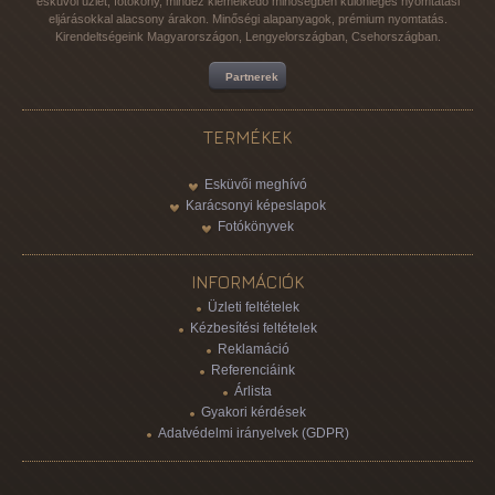
esküvői üzlet, fotóköny, mindez kiemelkedő minőségben különleges nyomtatási
eljárásokkal alacsony árakon. Minőségi alapanyagok, prémium nyomtatás.
Kirendeltségeink Magyarországon, Lengyelországban, Csehországban.
Partnerek
TERMÉKEK
Esküvői meghívó
Karácsonyi képeslapok
Fotókönyvek
INFORMÁCIÓK
Üzleti feltételek
Kézbesítési feltételek
Reklamáció
Referenciáink
Árlista
Gyakori kérdések
Adatvédelmi irányelvek (GDPR)