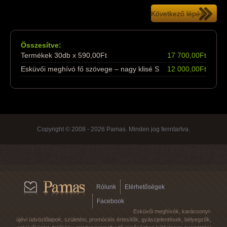
Összesítve:
Termékek 30db x 590,00Ft
17 700,00Ft
Esküvői meghívó fő szövege – nagy klisé S
12 000,00Ft
Copyright © 2008 - 2026 Pamas. Minden jog fenntartva.
Rólunk
Elérhetőségek
Facebook
Esküvői meghívók, karácsonyi-
újévi üdvözlőlapok, születési, promóciós értesítők, gyászjelentések, bélyegzők,