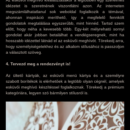
Az esküvői meghívó kiválasztásakor a legtöbben egy szerelmes
idézetet is szeretnének viszontlátni azon. Az interneten
megszámlálhatatlanul sok weboldal foglalkozik a témával,
ahonnan inspiráció meríthető, így a megfelelő fennkölt
gondolatok megtalálása egyszerűbb, mint hinnéd. Tartsd szem
előtt, hogy néha a kevesebb több. Egy-két mélyreható sornyi
gondolat akár jobban betalálhat a vendégseregnek, mint ha
hosszabb idézettel látnád el az esküvői meghívót. Törekedj arra,
hogy személyiségetekhez és az alkalom stílusához is passzoljon
a választott szöveg.
4. Tervezd meg a rendezvényt is!
Az ültető kártyák, az esküvői menü kártya és a személyre
szabott borítékok is elérhetőek a legtöbb olyan cégnél, amelyek
esküvői meghívó készítéssel foglalkoznak. Törekedj a prémium
kategóriára, legyen szó bármilyen stílusról is.