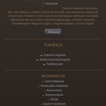
Facebook
Esküvői meghívók, karácsonyi-
újévi üdvözlőlapok, születési, promóciós értesítők, gyászjelentések, bélyegzők,
esküvői üzlet, fotóköny, mindez kiemelkedő minőségben különleges nyomtatási
eljárásokkal alacsony árakon. Minőségi alapanyagok, prémium nyomtatás.
Kirendeltségeink Magyarországon, Lengyelországban, Csehországban.
Partnerek
TERMÉKEK
Esküvői meghívó
Karácsonyi képeslapok
Fotókönyvek
INFORMÁCIÓK
Üzleti feltételek
Kézbesítési feltételek
Reklamáció
Referenciáink
Árlista
Gyakori kérdések