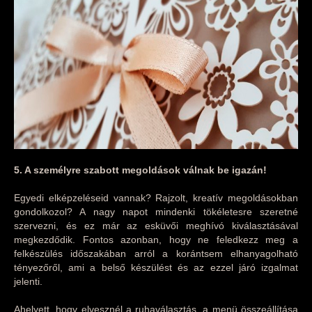
5. A személyre szabott megoldások válnak be igazán!
Egyedi elképzeléseid vannak? Rajzolt, kreatív megoldásokban
gondolkozol? A nagy napot mindenki tökéletesre szeretné
szervezni, és ez már az esküvői meghívó kiválasztásával
megkezdődik. Fontos azonban, hogy ne feledkezz meg a
felkészülés időszakában arról a korántsem elhanyagolható
tényezőről, ami a belső készülést és az ezzel járó izgalmat
jelenti.
Ahelyett, hogy elvesznél a ruhaválasztás, a menü összeállítása