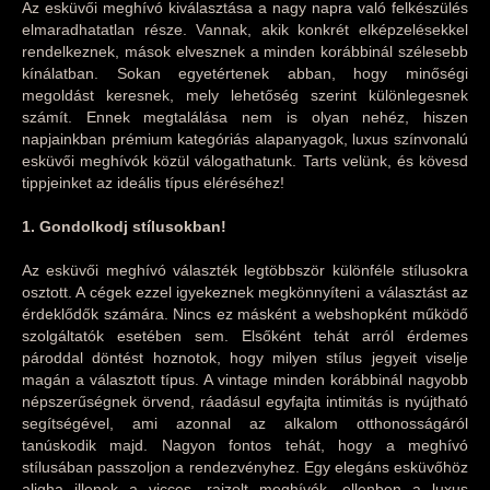
Az esküvői meghívó kiválasztása a nagy napra való felkészülés
elmaradhatatlan része. Vannak, akik konkrét elképzelésekkel
rendelkeznek, mások elvesznek a minden korábbinál szélesebb
kínálatban. Sokan egyetértenek abban, hogy minőségi
megoldást keresnek, mely lehetőség szerint különlegesnek
számít. Ennek megtalálása nem is olyan nehéz, hiszen
napjainkban prémium kategóriás alapanyagok, luxus színvonalú
esküvői meghívók közül válogathatunk. Tarts velünk, és kövesd
tippjeinket az ideális típus eléréséhez!
1. Gondolkodj stílusokban!
Az esküvői meghívó választék legtöbbször különféle stílusokra
osztott. A cégek ezzel igyekeznek megkönnyíteni a választást az
érdeklődők számára. Nincs ez másként a webshopként működő
szolgáltatók esetében sem. Elsőként tehát arról érdemes
pároddal döntést hoznotok, hogy milyen stílus jegyeit viselje
magán a választott típus. A vintage minden korábbinál nagyobb
népszerűségnek örvend, ráadásul egyfajta intimitás is nyújtható
segítségével, ami azonnal az alkalom otthonosságáról
tanúskodik majd. Nagyon fontos tehát, hogy a meghívó
stílusában passzoljon a rendezvényhez. Egy elegáns esküvőhöz
aligha illenek a vicces, rajzolt meghívók, ellenben a luxus