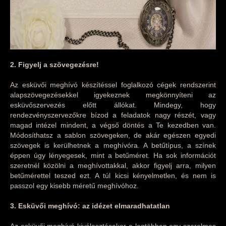
2. Figyelj a szövegezésre!
Az esküvői meghívó készítéssel foglalkozó cégek rendszerint
alapszövegezésekkel igyekeznek megkönnyíteni az
esküvőszervezés előtt állókat. Mindegy, hogy
rendezvényszervezőkre bízod a feladatok nagy részét, vagy
magad intézel mindent, a végső döntés a Te kezedben van.
Módosíthatsz a sablon szövegeken, de akár egészen egyedi
szövegek is kerülhetnek a meghívóra. A betűtípus, a színek
éppen úgy lényegesek, mint a betűméret. Ha sok információt
szeretnél közölni a meghívottakkal, akkor figyelj arra, milyen
betűmérettel teszed ezt. A túl kicsi kényelmetlen, és nem is
passzol egy kisebb méretű meghívóhoz.
3. Esküvői meghívó: az idézet elmaradhatatlan