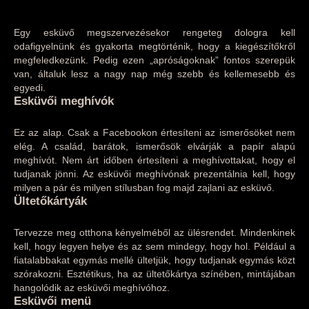
Egy esküvő megszervezésekor rengeteg dologra kell
odafigyelnünk és gyakorta megtörténik, hogy a kiegészítőkről
megfeledkezünk. Pedig ezen „apróságoknak” fontos szerepük
van, általuk lesz a nagy nap még szebb és kellemesebb és
egyedi.
Esküvői meghívók
Ez az alap. Csak a Facebookon értesíteni az ismerősöket nem
elég. A család, barátok, ismerősök elvárják a papír alapú
meghívót. Nem árt időben értesíteni a meghívottakat, hogy el
tudjanak jönni. Az esküvői meghívónak prezentálnia kell, hogy
milyen a pár és milyen stílusban fog majd zajlani az esküvő.
Ültetőkártyák
Tervezze meg otthona kényelméből az ülésrendet. Mindenkinek
kell, hogy legyen helye és az sem mindegy, hogy hol. Például a
fiatalabbakat egymás mellé ültetjük, hogy tudjanak egymás közt
szórakozni. Esztétikus, ha az ültetőkártya színében, mintájában
hangolódik az esküvői meghívóhoz.
Esküvői menü