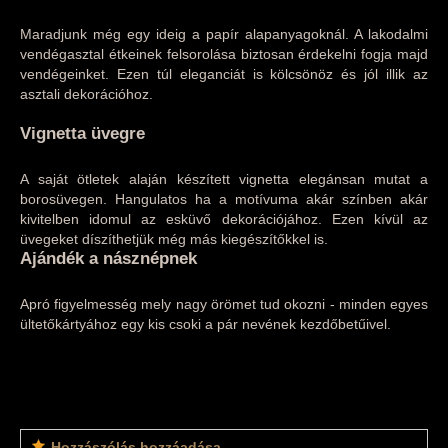
Maradjunk még egy ideig a papír alapanyagoknál. A lakodalmi
vendégasztal étkeinek felsorolása biztosan érdekelni fogja majd
vendégeinket. Ezen túl eleganciát is kölcsönöz és jól illik az
asztali dekorációhoz.
Vignetta üvegre
A saját ötletek alaján készített vignetta elegánsan mutat a
borosüvegen. Hangulatos ha a motívuma akár színben akár
kivitelben idomul az esküvő dekorációjához. Ezen kívül az
üvegeket díszíthetjük még más kiegészítőkkel is.
Ajándék a násznépnek
Apró figyelmesség mely nagy örömet tud okozni - minden egyes
ültetőkártyához egy kis csoki a pár nevének kezdőbetűivel.
Hozzászólás hozzáadása