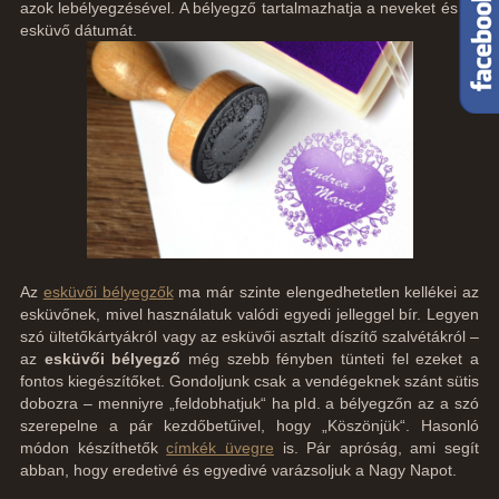
azok lebélyegzésével. A bélyegző tartalmazhatja a neveket és az
esküvő dátumát.
Az
esküvői bélyegzők
ma már szinte elengedhetetlen kellékei az
esküvőnek, mivel használatuk valódi egyedi jelleggel bír. Legyen
szó ültetőkártyákról vagy az esküvői asztalt díszítő szalvétákról –
az
esküvői bélyegző
még szebb fényben tünteti fel ezeket a
fontos kiegészítőket. Gondoljunk csak a vendégeknek szánt sütis
dobozra – menniyre „feldobhatjuk“ ha pld. a bélyegzőn az a szó
szerepelne a pár kezdőbetűivel, hogy „Köszönjük“. Hasonló
módon készíthetők
címkék üvegre
is. Pár apróság, ami segít
abban, hogy eredetivé és egyedivé varázsoljuk a Nagy Napot.