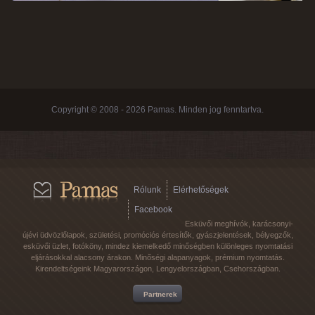
Copyright © 2008 - 2026 Pamas. Minden jog fenntartva.
Rólunk
Elérhetőségek
Facebook
Esküvői meghívók, karácsonyi-
újévi üdvözlőlapok, születési, promóciós értesítők, gyászjelentések, bélyegzők,
esküvői üzlet, fotóköny, mindez kiemelkedő minőségben különleges nyomtatási
eljárásokkal alacsony árakon. Minőségi alapanyagok, prémium nyomtatás.
Kirendeltségeink Magyarországon, Lengyelországban, Csehországban.
Partnerek