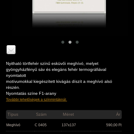
Nyitható törtfehér színű esküvői meghívó, melyet
gyöngyházfényű sáv és elegáns fehér termográfiával
nyomtatott
motívumokkal kiegészített kivágás díszít a meghívó alsó
részén.
Nyomtatás színe F1-arany
További lehetőségek a színmintáknál.
Típus
Szám
Méret
Ár
Meghívó
C 0405
137x137
590,00
Ft