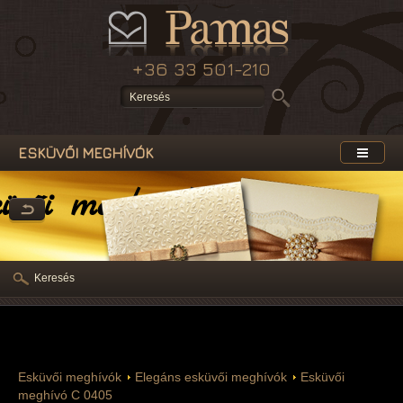
+36 33 501-210
ESKÜVŐI MEGHÍVÓK
üvői meghívók
Keresés
Esküvői meghívók
Elegáns esküvői meghívók
Esküvői
meghívó C 0405