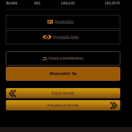
Boríték
983
140x140
160,00
Ft
Árkalkulátor
Nyomtatás fajtái
Vissza a termékekhez
Megrendelni
Előző termék
Következő termék