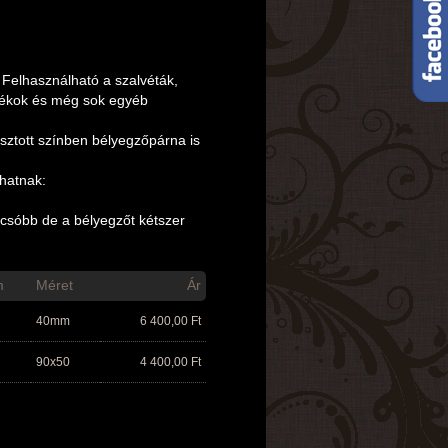
 Felhasználható a szalvéták,
ítékok és még sok egyéb
sztott színben bélyegzőpárna is
thatnak:
csóbb de a bélyegzőt kétszer
m
Méret
Ár
40mm
6 400,00
Ft
90x50
4 400,00
Ft