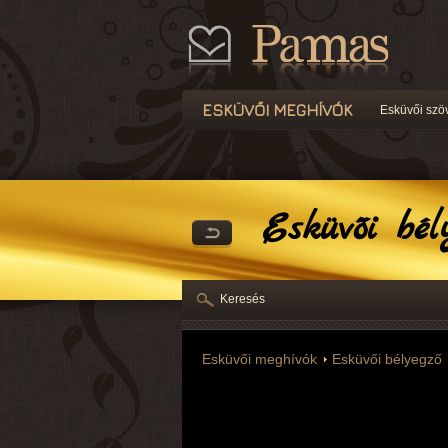
ESKÜVŐI MEGHÍVÓK
Esküvői szö
Esküvői bél
Keresés
Esküvői meghívók
Esküvői bélyegző