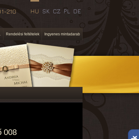
1-210
HU
SK
CZ
PL
DE
.
Rendelési feltételek
Ingyenes mintadarab
ő 008