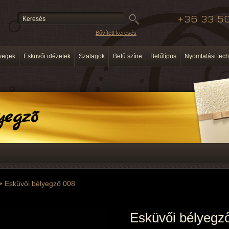
+36 33 50
Bővített keresés
vegek
Esküvői idézetek
Szalagok
Betű színe
Betűtípus
Nyomtatási tech
yegző
Esküvői bélyegző 008
Esküvői bélyegz