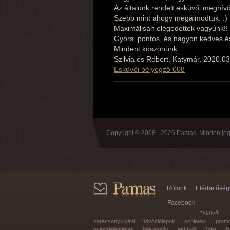
Az általunk rendelt esküvői meghívó
Szebb mint ahogy megálmodtuk. :)
Maximálisan elégedettek vagyunk!!
Gyors, pontos, és nagyon kedves és
Mindent köszönünk.
Szilvia és Róbert, Katymár, 2020.0
Esküvői bélyegző 008
Copyright © 2008 - 2026 Pamas. Minden jog 
Rólunk
Elérhetőség
Facebook
Esküvői
karácsonyi-újévi üdvözlőlapok, születési, promó
gyászjelentések, bélyegzők, esküvői üzlet, f