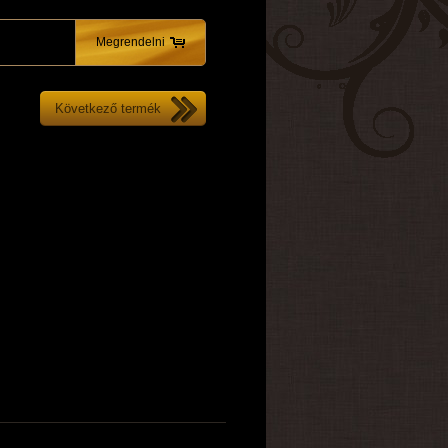
Megrendelni
Következő termék