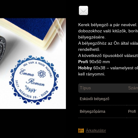
Kerek bélyegző a pár nevével.
dobozokhoz való kitűzők, bor
bélyegzésére.
A bélyegzőhöz az Ön által vála
rendelhető.
A következő típusokból válasz
Profi
90x50 mm
Hobby
60x38 – valamelyest ol
kell rányomni.
Típus
Szá
Esküvői bélyegző
Bélyegzőpárna
Profi
Árkalkulátor