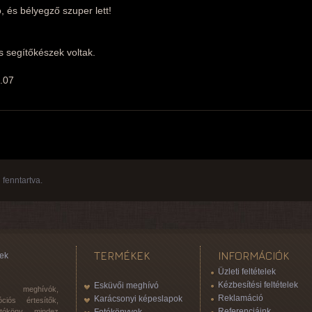
, és bélyegző szuper lett!
 segítőkészek voltak.
3.07
fenntartva.
TERMÉKEK
INFORMÁCIÓK
ek
Üzleti feltételek
Kézbesítési feltételek
Esküvői meghívó
 meghívók,
Reklamáció
Karácsonyi képeslapok
ciós értesítők,
Referenciáink
otóköny, mindez