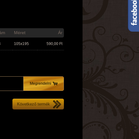
ám
Méret
Ár
3
105x195
590,00
Ft
Megrendelni
Következő termék