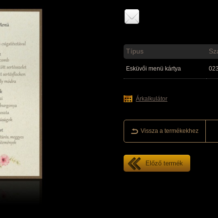
Típus
Sz
Esküvői menü kártya
02
Árkalkulátor
Vissza a termékekhez
Előző termék