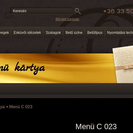
+36 33 50
Bővített keresés
vegek
Esküvői idézetek
Szalagok
Betű színe
Betűtípus
Nyomtatási tech
nü kártya
tya
Menü C 023
Menü C 023