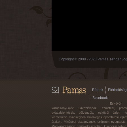
Copyright © 2008 - 2026 Pamas. Minden jog 
Rólunk
Elérhetőség
Facebook
Esküvői
karácsonyi-újévi üdvözlőlapok, születési, promó
gyászjelentések, bélyegzők, esküvői üzlet, f
kiemelkedő minőségben különleges nyomtatási eljár
árakon. Minőségi alapanyagok, prémium nyomtatás. 
Magyarországon, Lengyelországban, Csehországban.