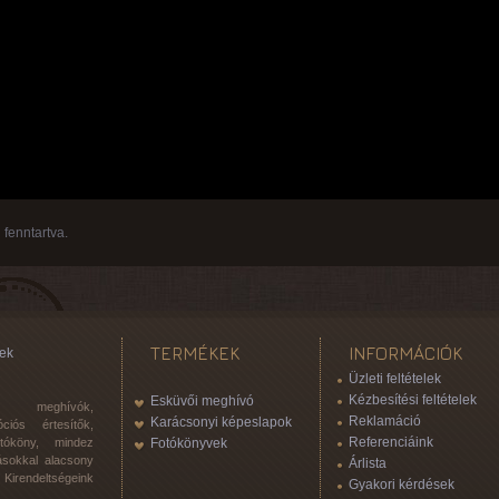
fenntartva.
TERMÉKEK
INFORMÁCIÓK
ek
Üzleti feltételek
Kézbesítési feltételek
Esküvői meghívó
 meghívók,
Reklamáció
Karácsonyi képeslapok
ciós értesítők,
Referenciáink
otóköny, mindez
Fotókönyvek
ásokkal alacsony
Árlista
Kirendeltségeink
Gyakori kérdések