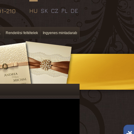
1-210
HU
SK
CZ
PL
DE
.
Rendelési feltételek
Ingyenes mintadarab