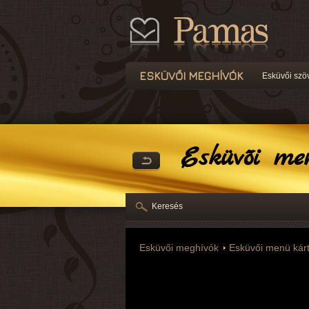
ESKÜVŐI MEGHÍVÓK
Esküvői szö
Esküvői me
Keresés
Esküvői meghívók
Esküvői menü kár