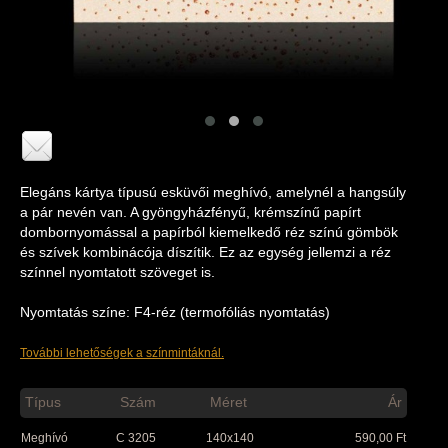
Elegáns kártya típusú esküvői meghívó, amelynél a hangsúly
a pár nevén van. A gyöngyházfényű, krémszínű papírt
dombornyomással a papírból kiemelkedő réz színú gömbök
és szívek kombinácója díszítik. Ez az egység jellemzi a réz
színnel nyomtatott szöveget is.
Nyomtatás színe: F4-réz (termofóliás nyomtatás)
További lehetőségek a színmintáknál.
Típus
Szám
Méret
Ár
Meghívó
C 3205
140x140
590,00
Ft