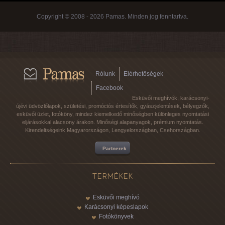
Copyright © 2008 - 2026 Pamas. Minden jog fenntartva.
Rólunk
Elérhetőségek
Facebook
Esküvői meghívók, karácsonyi-
újévi üdvözlőlapok, születési, promóciós értesítők, gyászjelentések, bélyegzők,
esküvői üzlet, fotóköny, mindez kiemelkedő minőségben különleges nyomtatási
eljárásokkal alacsony árakon. Minőségi alapanyagok, prémium nyomtatás.
Kirendeltségeink Magyarországon, Lengyelországban, Csehországban.
Partnerek
TERMÉKEK
Esküvői meghívó
Karácsonyi képeslapok
Fotókönyvek