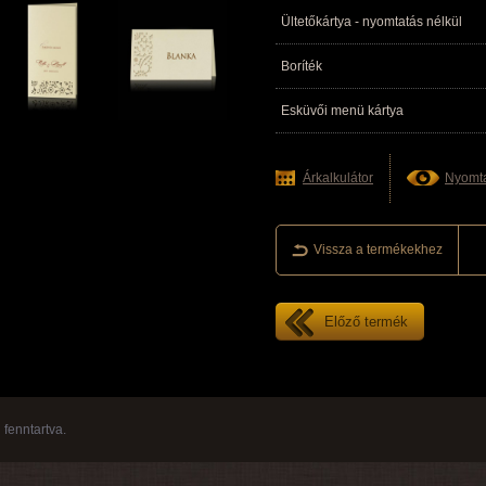
Ültetőkártya - nyomtatás nélkül
Boríték
Esküvői menü kártya
Árkalkulátor
Nyomta
Vissza a termékekhez
Előző termék
fenntartva.