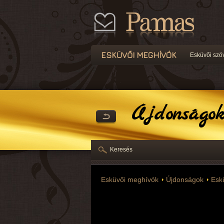
ESKÜVŐI MEGHÍVÓK
Esküvői szö
Újdonságok
Keresés
Esküvői meghívók
Újdonságok
Esk