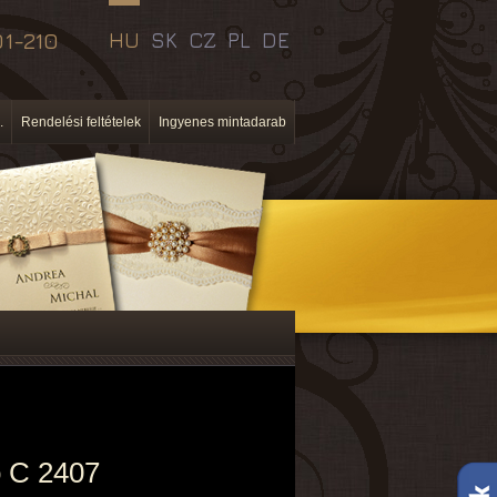
1-210
HU
SK
CZ
PL
DE
.
Rendelési feltételek
Ingyenes mintadarab
 C 2407