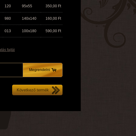
120
95x55
350,00
Ft
980
140x140
160,00
Ft
013
100x180
590,00
Ft
tás fajtái
Megrendelni
Következő termék