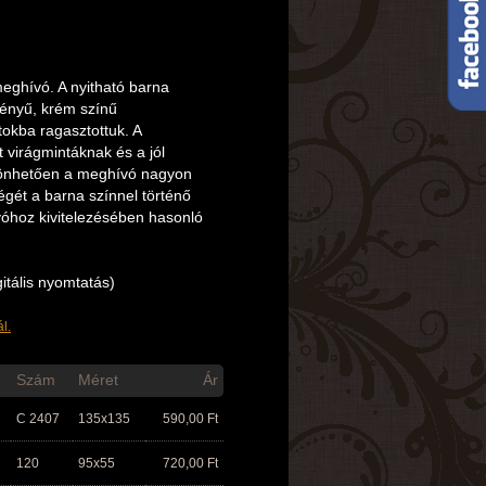
eghívó. A nyitható barna
fényű, krém színű
tokba ragasztottuk. A
t virágmintáknak és a jól
zönhetően a meghívó nagyon
égét a barna színnel történő
óhoz kivitelezésében hasonló
itális nyomtatás)
l.
Szám
Méret
Ár
C 2407
135x135
590,00
Ft
120
95x55
720,00
Ft