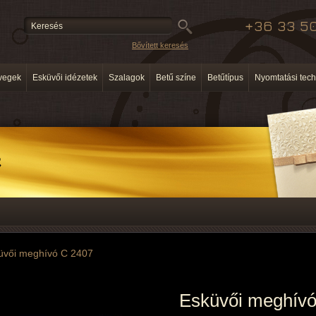
+36 33 50
Bővített keresés
vegek
Esküvői idézetek
Szalagok
Betű színe
Betűtípus
Nyomtatási tech
üvői meghívó C 2407
Esküvői meghívó