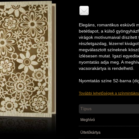
Elegáns, romantikus esküvői m
betétlapot, a külső gyöngyház
virágok motívumaival díszített 
részletgazdag, lézerrel kivágot
megválasztott színeknek kös
ízlésesen mutat. Igazi egyedis
nyomtatás adja meg. A meghív
vacsorakártya is rendelhető.
Nyomtatás színe S2-barna (dig
További lehetőségek a színmintákná
Típus
Meghívó
Ültetőkártya