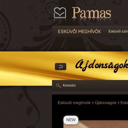
ESKÜVŐI MEGHÍVÓK
Esküvői szö
Újdonságok
Keresés
Esküvői meghívók
Újdonságok
Esk
NEW