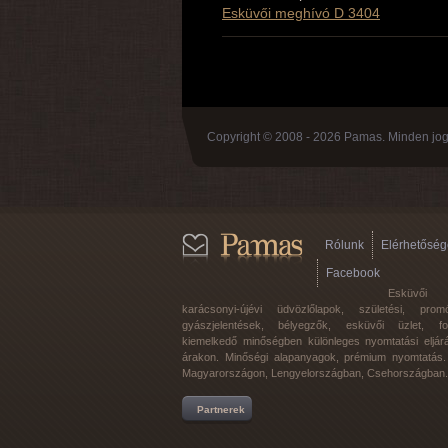
Esküvői meghívó D 3404
Copyright © 2008 - 2026 Pamas. Minden jog 
Rólunk
Elérhetőség
Facebook
Esküvői
karácsonyi-újévi üdvözlőlapok, születési, promó
gyászjelentések, bélyegzők, esküvői üzlet, f
kiemelkedő minőségben különleges nyomtatási eljár
árakon. Minőségi alapanyagok, prémium nyomtatás. 
Magyarországon, Lengyelországban, Csehországban.
Partnerek