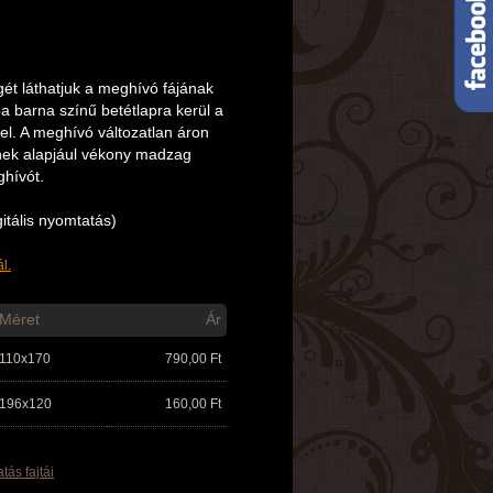
ét láthatjuk a meghívó fájának
ba barna színű betétlapra kerül a
el. A meghívó változatlan áron
ynek alapjául vékony madzag
hívót.
itális nyomtatás)
l.
Méret
Ár
110x170
790,00
Ft
196x120
160,00
Ft
tás fajtái