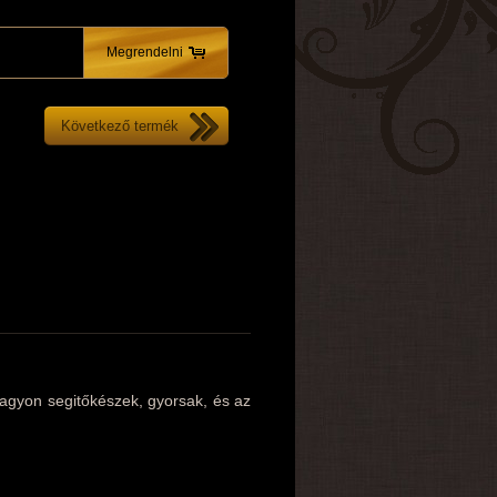
Megrendelni
Következő termék
agyon segitőkészek, gyorsak, és az