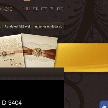
1-210
HU
SK
CZ
PL
DE
.
Rendelési feltételek
Ingyenes mintadarab
 D 3404