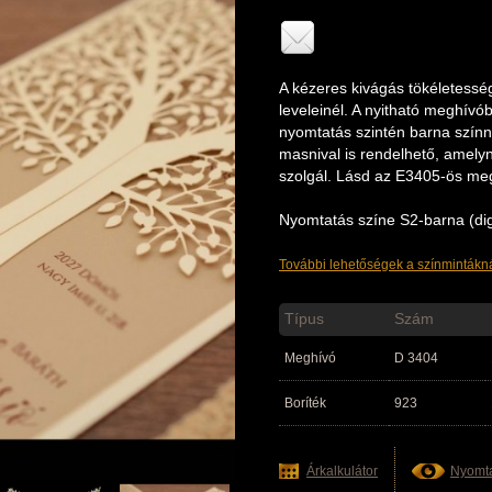
A kézeres kivágás tökéletesség
leveleinél. A nyitható meghívó
nyomtatás szintén barna színn
masnival is rendelhető, amel
szolgál. Lásd az E3405-ös meg
Nyomtatás színe S2-barna (dig
További lehetőségek a színmintákná
Típus
Szám
Meghívó
D 3404
Boríték
923
Árkalkulátor
Nyomta