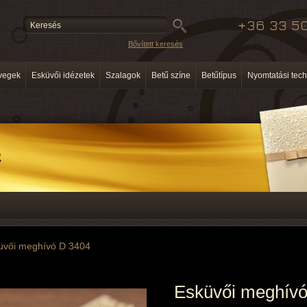
+36 33 50
Bővített keresés
vegek
Esküvői idézetek
Szalagok
Betű színe
Betűtípus
Nyomtatási tech
üvői meghívó D 3404
Esküvői meghívó