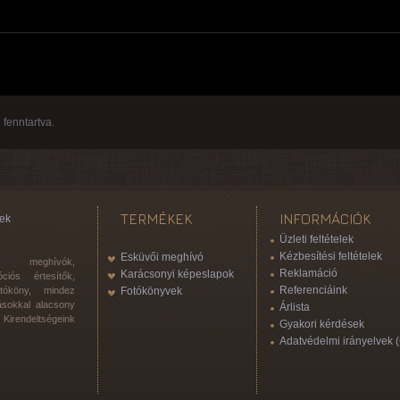
fenntartva.
TERMÉKEK
INFORMÁCIÓK
ek
Üzleti feltételek
Kézbesítési feltételek
Esküvői meghívó
 meghívók,
Reklamáció
Karácsonyi képeslapok
ciós értesítők,
Referenciáink
otóköny, mindez
Fotókönyvek
ásokkal alacsony
Árlista
Kirendeltségeink
Gyakori kérdések
Adatvédelmi irányelvek